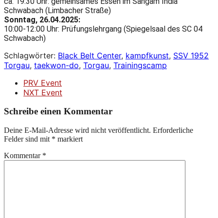
ca. 19:30 Uhr: gemeinsames Essen im Sangam India
Schwabach (Limbacher Straße)
Sonntag, 26.04.2025:
10:00-12:00 Uhr: Prüfungslehrgang (Spiegelsaal des SC 04
Schwabach)
Schlagwörter:
Black Belt Center
,
kampfkunst
,
SSV 1952
Torgau
,
taekwon-do
,
Torgau
,
Trainingscamp
PRV Event
NXT Event
Schreibe einen Kommentar
Deine E-Mail-Adresse wird nicht veröffentlicht.
Erforderliche
Felder sind mit
*
markiert
Kommentar
*