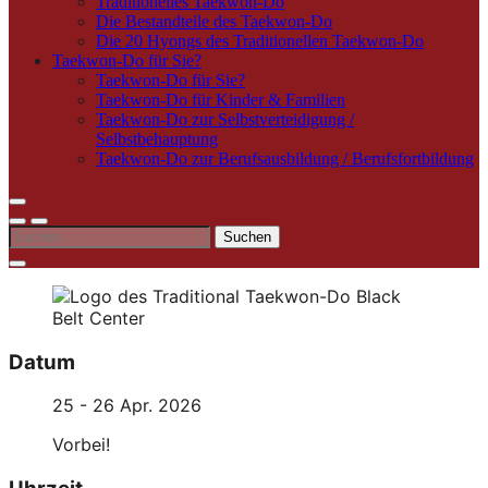
Traditionelles Taekwon-Do
Die Bestandteile des Taekwon-Do
Die 20 Hyongs des Traditionellen Taekwon-Do
Taekwon-Do für Sie?
Taekwon-Do für Sie?
Taekwon-Do für Kinder & Familien
Taekwon-Do zur Selbstverteidigung /
Selbstbehauptung
Taekwon-Do zur Berufsausbildung / Berufsfortbildung
Suchen
nach:
Datum
25 - 26 Apr. 2026
Vorbei!