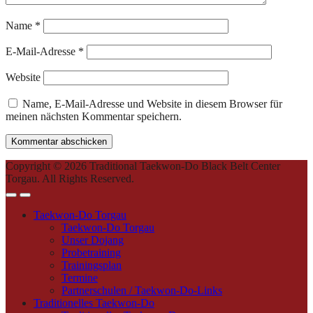
Name
*
E-Mail-Adresse
*
Website
Name, E-Mail-Adresse und Website in diesem Browser für
meinen nächsten Kommentar speichern.
Copyright © 2026 Traditional Taekwon-Do Black Belt Center
Torgau. All Rights Reserved.
Taekwon-Do Torgau
Taekwon-Do Torgau
Unser Dojang
Probetraining
Trainingsplan
Termine
Partnerschulen / Taekwon-Do-Links
Traditionelles Taekwon-Do