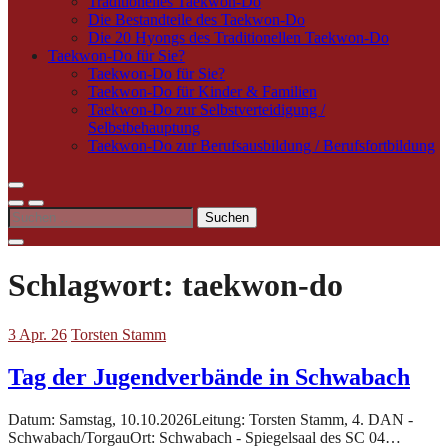
Traditionelles Taekwon-Do
Die Bestandteile des Taekwon-Do
Die 20 Hyongs des Traditionellen Taekwon-Do
Taekwon-Do für Sie?
Taekwon-Do für Sie?
Taekwon-Do für Kinder & Familien
Taekwon-Do zur Selbstverteidigung /
Selbstbehauptung
Taekwon-Do zur Berufsausbildung / Berufsfortbildung
Suchen
nach:
Schlagwort:
taekwon-do
3 Apr. 26
Torsten Stamm
Tag der Jugendverbände in Schwabach
Datum: Samstag, 10.10.2026Leitung: Torsten Stamm, 4. DAN -
Schwabach/TorgauOrt: Schwabach - Spiegelsaal des SC 04…