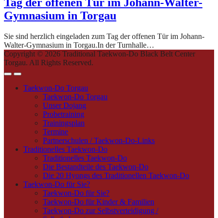
Tag der offenen Tür im Johann-Walter-
Gymnasium in Torgau
Sie sind herzlich eingeladen zum Tag der offenen Tür im Johann-
Walter-Gymnasium in Torgau.In der Turnhalle…
Copyright © 2026 Traditional Taekwon-Do Black Belt Center
Torgau. All Rights Reserved.
Taekwon-Do Torgau
Taekwon-Do Torgau
Unser Dojang
Probetraining
Trainingsplan
Termine
Partnerschulen / Taekwon-Do-Links
Traditionelles Taekwon-Do
Traditionelles Taekwon-Do
Die Bestandteile des Taekwon-Do
Die 20 Hyongs des Traditionellen Taekwon-Do
Taekwon-Do für Sie?
Taekwon-Do für Sie?
Taekwon-Do für Kinder & Familien
Taekwon-Do zur Selbstverteidigung /